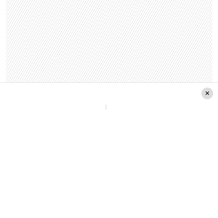
— Marcelo Pereira (@CoquimboPereira)
May 13,
2020