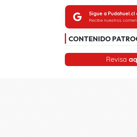
Sigue a Pudahuel.cl
Recibe nuestros conten
CONTENIDO PATRO
Revisa
aq