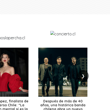
❯
ez, finalista de
Después de más de 40
Ante 
erso Chile: “La
años, una histórica banda
petr
 mental sí es la
chilena abre un nuevo
precio