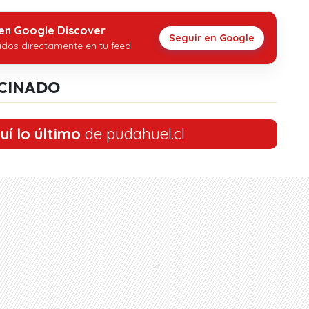
 en Google Discover
Seguir en Google
idos directamente en tu feed.
CINADO
uí lo último
de pudahuel.cl