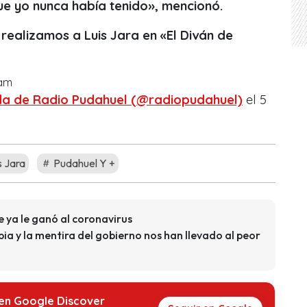
ue yo nunca había tenido», mencionó.
 realizamos a Luis Jara en «El Diván de
ram
da de Radio Pudahuel (@radiopudahuel)
el
5
s Jara
Pudahuel Y +
 ya le ganó al coronavirus
ia y la mentira del gobierno nos han llevado al peor
 en Google Discover