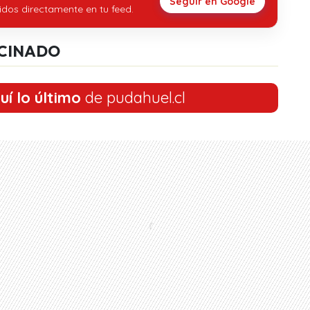
Seguir en Google
idos directamente en tu feed.
CINADO
uí lo último
de pudahuel.cl