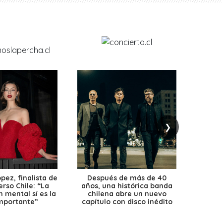
❯
ez, finalista de
Después de más de 40
Ante 
erso Chile: “La
años, una histórica banda
petr
 mental sí es la
chilena abre un nuevo
precio
mportante”
capítulo con disco inédito