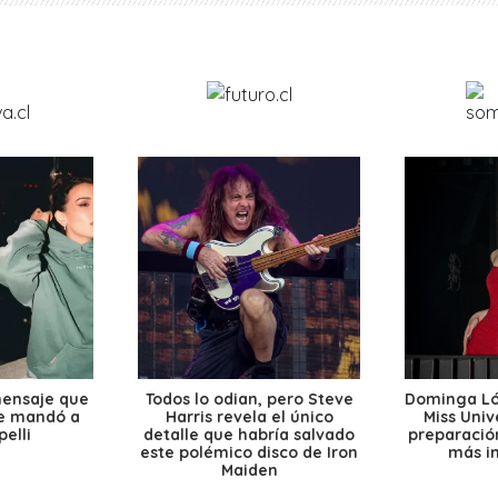
mensaje que
Todos lo odian, pero Steve
Dominga Lóp
le mandó a
Harris revela el único
Miss Univ
elli
detalle que habría salvado
preparación
este polémico disco de Iron
más i
Maiden