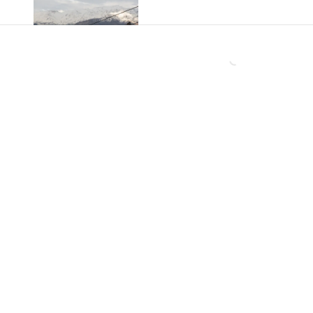
El Teleférico
Lanzaron un éxito
Bicentenario revela
gigante en los 90, se
un detalle clave: así
separaron y hoy
funcionará el viaje de
lanzan su primera
13 minutos entre
canción en 28 años:
Providencia y
Así es como suena
Huechuraba