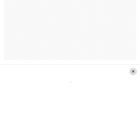
«Hoy día no estoy sola, señores. Tengo una
excelente compañía. Una compañía 100%
natural, 100% fit, 100% informada, 100%
carismático, El señor Oliveros», expresó.