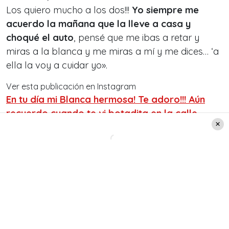
Los quiero mucho a los dos!!!
Yo siempre me
acuerdo la mañana que la lleve a casa y
choqué el auto
, pensé que me ibas a retar y
miras a la blanca y me miras a mí y me dices… ‘a
ella la voy a cuidar yo».
Ver esta publicación en Instagram
En tu día mi Blanca hermosa! Te adoro!!! Aún
recuerdo cuando te vi botadita en la calle
afuera de la casa!!! Fiel compañera, la más
alegre cuando llego a casa, la que me mira con
los ojitos con más amor, la que se acuesta
conmigo escondida por las noches. Laura me
dijo cuando te dejo en casa:,,, No me la llevo
por que es la que más te ama y será tu
compañera por siempre…..y no estaba
equivocada. Amor para todos los perritos del