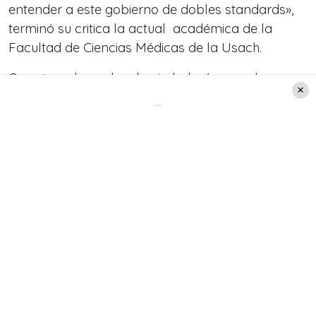
entender a este gobierno de dobles standards»,
terminó su critica la actual académica de la
Facultad de Ciencias Médicas de la Usach.
Que ejemplo se da a la ciudadanía cuando en
tiempos de pandemia y en una comuna
cuarentenada se ven niños y bebés en la
moneda en el cambio ministerial? Cómo
pretenden que la gente respete las cuarentenas!!!!
Realmente me cuesta mucho entender a este
gobierno de dobles standards