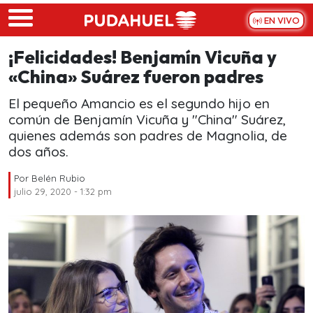
Skip to main content
EN VIVO
¡Felicidades! Benjamín Vicuña y
«China» Suárez fueron padres
El pequeño Amancio es el segundo hijo en
común de Benjamín Vicuña y "China" Suárez,
quienes además son padres de Magnolia, de
dos años.
Por
Belén Rubio
julio 29, 2020 - 1:32 pm