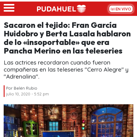
Skip to main content
EN VIVO
Sacaron el tejido: Fran García
Huidobro y Berta Lasala hablaron
de lo «insoportable» que era
Pancha Merino en las teleseries
Las actrices recordaron cuando fueron
compañeras en las teleseries "Cerro Alegre" y
"Adrenalina".
Por
Belén Rubio
julio 10, 2020 - 5:52 pm