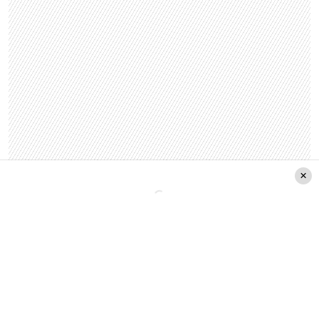
Roberto Celedón
, representante de la familia,
también estuvo presente en la instancia y señaló
que han detectado “una serie de vacíos” en el
sistema de protección a las mujeres.