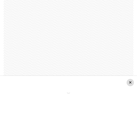
«A mí siempre me ha gustado ayudar, tengo
metido el gen de la ayuda en mi corazón.
Yo me
siento un privilegiado de poder estar en pantalla
para ayudar a los demás y me siento súper