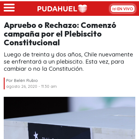
Skip to main content
EN VIVO
Apruebo o Rechazo: Comenzó
campaña por el Plebiscito
Constitucional
Luego de treinta y dos años, Chile nuevamente
se enfrentará a un plebiscito. Esta vez, para
cambiar o no la Constitución.
Por
Belén Rubio
agosto 26, 2020 - 11:30 am