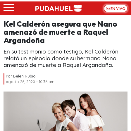
Skip to main content
EN VIVO
Kel Calderón asegura que Nano
amenazó de muerte a Raquel
Argandoña
En su testimonio como testigo, Kel Calderón
relató un episodio donde su hermano Nano
amenazó de muerte a Raquel Argandoña.
Por
Belén Rubio
agosto 26, 2020 - 10:36 am