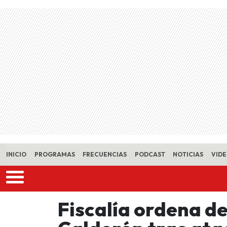
Skip to main content
INICIO
PROGRAMAS
FRECUENCIAS
PODCAST
NOTICIAS
VID
Fiscalía ordena d