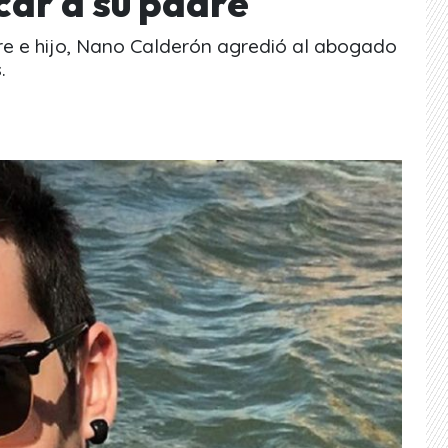
car a su padre
re e hijo, Nano Calderón agredió al abogado
.