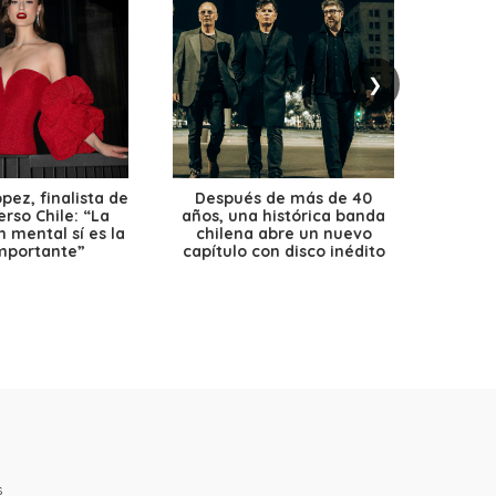
❯
ez, finalista de
Después de más de 40
Ante 
erso Chile: “La
años, una histórica banda
petr
 mental sí es la
chilena abre un nuevo
precio
mportante”
capítulo con disco inédito
s