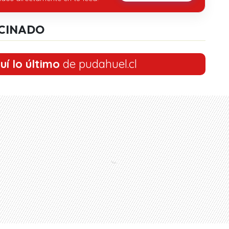
CINADO
uí lo último
de pudahuel.cl