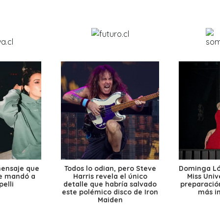
mensaje que
Todos lo odian, pero Steve
Dominga Lóp
le mandó a
Harris revela el único
Miss Univ
elli
detalle que habría salvado
preparación
este polémico disco de Iron
más i
Maiden