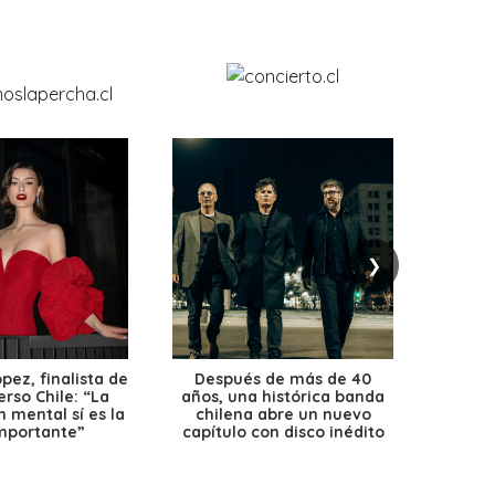
❯
ez, finalista de
Después de más de 40
Ante 
erso Chile: “La
años, una histórica banda
petr
 mental sí es la
chilena abre un nuevo
precio
mportante”
capítulo con disco inédito