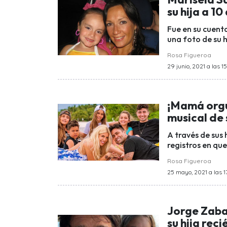
su hija a 1
Fue en su cuent
una foto de su h
Rosa Figueroa
29 junio, 2021 a las 1
¡Mamá orgu
musical de 
A través de sus 
registros en qu
Rosa Figueroa
25 mayo, 2021 a las 1
Jorge Zabal
su hija reci