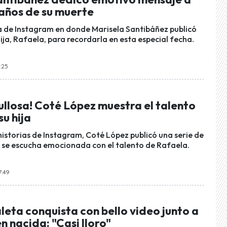
0 años de su muerte
a de Instagram en donde Marisela Santibáñez publicó
ija, Rafaela, para recordarla en esta especial fecha.
5:25
llosa! Coté López muestra el talento
su hija
historias de Instagram, Coté López publicó una serie de
e se escucha emocionada con el talento de Rafaela.
7:49
eta conquista con bello video junto a
én nacida: "Casi lloro"