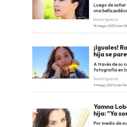
Luego de soñar 
una bella publi
Rosa Figueroa
14 mayo, 2021 a las 14
¡Iguales! R
hija se par
A través de su 
fotografía en l
Rosa Figueroa
4 mayo, 2021 a las 16
Yamna Lobo
hija: "Ya s
Por medio de s