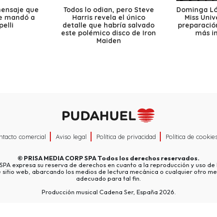
mensaje que
Todos lo odian, pero Steve
Dominga Lóp
le mandó a
Harris revela el único
Miss Univ
elli
detalle que habría salvado
preparación
este polémico disco de Iron
más i
Maiden
ntacto comercial
Aviso legal
Política de privacidad
Política de cookie
©
PRISA MEDIA CORP SPA
Todos los derechos reservados.
A expresa su reserva de derechos en cuanto a la reproducción y uso de l
e sitio web, abarcando los medios de lectura mecánica o cualquier otro me
adecuado para tal fin.
Producción musical Cadena Ser, España 2026.