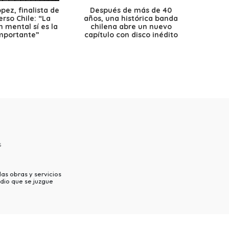
ez, finalista de
Después de más de 40
Ante 
erso Chile: “La
años, una histórica banda
petr
 mental sí es la
chilena abre un nuevo
precio
mportante”
capítulo con disco inédito
s
as obras y servicios
dio que se juzgue