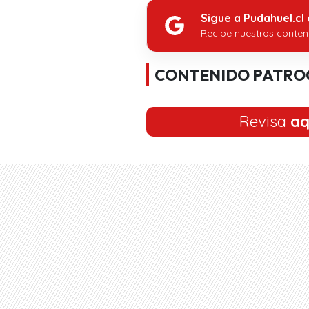
Sigue a Pudahuel.cl
Recibe nuestros conten
CONTENIDO PATRO
Revisa
aq