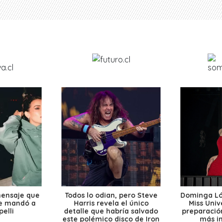
mensaje que
Todos lo odian, pero Steve
Dominga Lóp
le mandó a
Harris revela el único
Miss Univ
elli
detalle que habría salvado
preparación
este polémico disco de Iron
más i