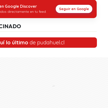
 en Google Discover
Seguir en Google
idos directamente en tu feed.
CINADO
uí lo último
de pudahuel.cl