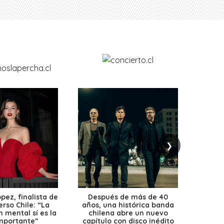
❯
ez, finalista de
Después de más de 40
Ante 
erso Chile: “La
años, una histórica banda
petr
 mental sí es la
chilena abre un nuevo
precio
mportante”
capítulo con disco inédito