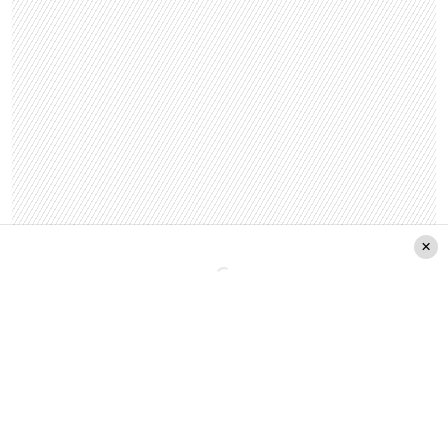
Sobre esto, su compañera de programa, Catalina
Pulido, señaló que «
es un poco populista.
Antes
no estaba la escoba que está hoy en día».