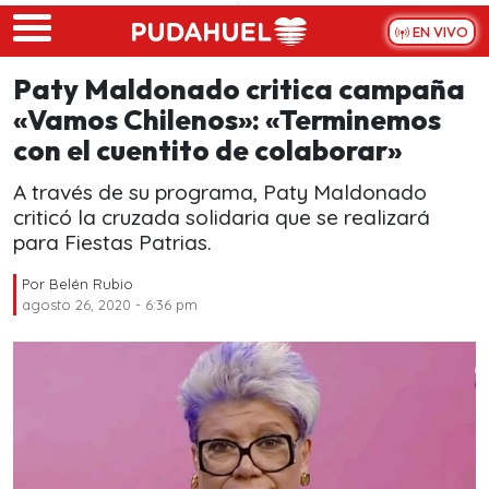
Skip to main content
EN VIVO
Paty Maldonado critica campaña
«Vamos Chilenos»: «Terminemos
con el cuentito de colaborar»
A través de su programa, Paty Maldonado
criticó la cruzada solidaria que se realizará
para Fiestas Patrias.
Por
Belén Rubio
agosto 26, 2020 - 6:36 pm