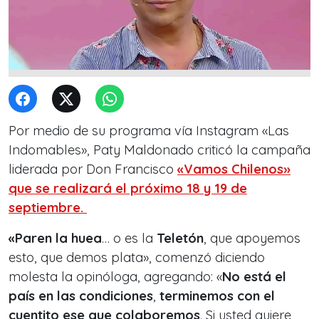
Por medio de su programa vía Instagram «Las
Indomables», Paty Maldonado criticó la campaña
liderada por Don Francisco
«Vamos Chilenos»
que se realizará el próximo 18 y 19 de
septiembre.
«Paren la huea
… o es la
Teletón
, que apoyemos
esto, que demos plata», comenzó diciendo
molesta la opinóloga, agregando: «
No está el
país en las condiciones
,
terminemos con el
cuentito ese que colaboremos
. Si usted quiere