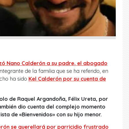
izó Nano Calderón a su padre, el abogado
 integrante de la familia que se ha referido, en
echo ha sido
Kel Calderón por su cuenta de
lolo de Raquel Argandoña, Félix Ureta, por
también dio cuenta del complejo momento
ista de «Bienvenidos» con su hijo menor.
rón se querellará por parricidio frustrado