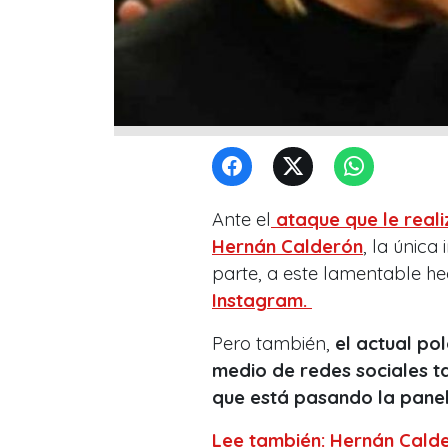
Ante el
ataque que le real
Hernán Calderón
, la única
parte, a este lamentable h
Instagram.
Pero también,
el actual po
medio de redes sociales 
que está pasando la panel
Lee también: Hernán Calde