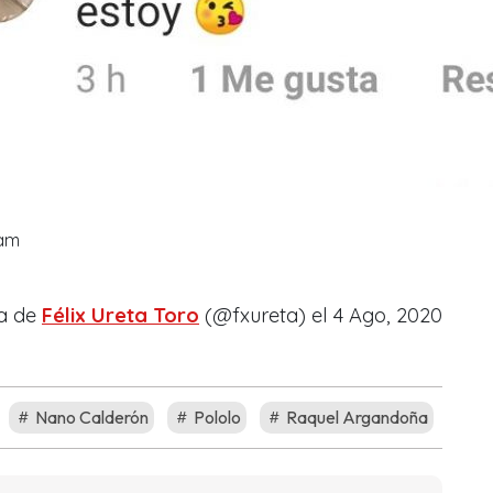
ram
da de
Félix Ureta Toro
(@fxureta) el
4 Ago, 2020
Nano Calderón
Pololo
Raquel Argandoña