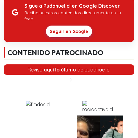
Sigue a Pudahuel.cl en Google Discover
Recibe nuestros contenidos directamente en tu
feed.
Seguir en Google
CONTENIDO PATROCINADO
Revisa
aquí lo último
de pudahuel.cl