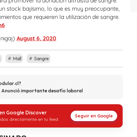
ra promover la donación altruista de sangre.
n stock bajísimo, lo que es muy preocupante,
entos que requieren la utilización de sangre.
h6
nigaj)
August 6, 2020
a
Mall
Sangre
dular.cl?
 Anunció importante desafío laboral
 en Google Discover
Seguir en Google
idos directamente en tu feed.