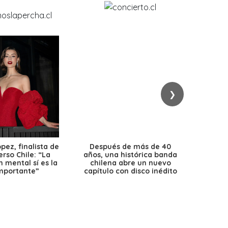
❯
ez, finalista de
Después de más de 40
Ante 
erso Chile: “La
años, una histórica banda
petr
 mental sí es la
chilena abre un nuevo
precio
mportante”
capítulo con disco inédito