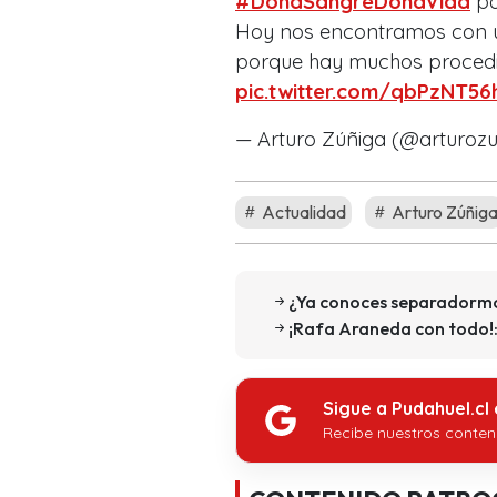
#DonaSangreDonaVida
pa
Hoy nos encontramos con u
porque hay muchos procedimi
pic.twitter.com/qbPzNT56
— Arturo Zúñiga (@arturozu
Actualidad
Arturo Zúñig
¿Ya conoces separadormo
¡Rafa Araneda con todo!:
Sigue a Pudahuel.cl
Recibe nuestros conten