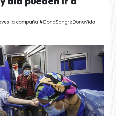
 día pueden ir a
 jueves la campaña #DonaSangreDonaVida