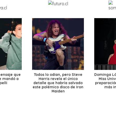
mensaje que
Todos lo odian, pero Steve
Dominga Lóp
le mandó a
Harris revela el único
Miss Univ
elli
detalle que habría salvado
preparación
este polémico disco de Iron
más i
Maiden