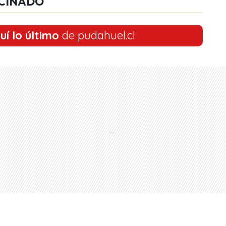
CINADO
uí lo último
de pudahuel.cl