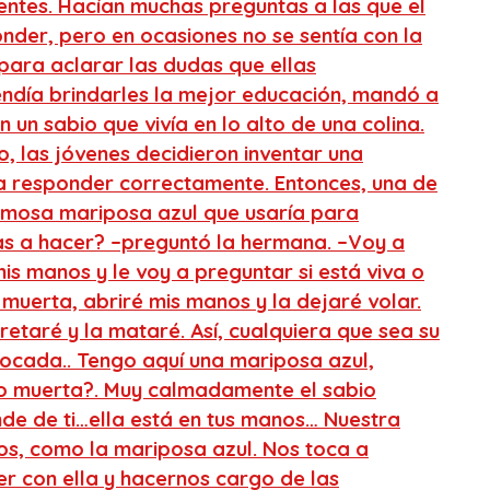
igentes. Hacían muchas preguntas a las que el
nder, pero en ocasiones no se sentía con la
para aclarar las dudas que ellas
ndía brindarles la mejor educación, mandó a
 un sabio que vivía en lo alto de una colina.
, las jóvenes decidieron inventar una
a responder correctamente. Entonces, una de
rmosa mariposa azul que usaría para
as a hacer? –preguntó la hermana. –Voy a
s manos y le voy a preguntar si está viva o
á muerta, abriré mis manos y la dejaré volar.
pretaré y la mataré. Así, cualquiera que sea su
vocada.. Tengo aquí una mariposa azul,
 o muerta?. Muy calmadamente el sabio
nde de ti…ella está en tus manos… Nuestra
os, como la mariposa azul. Nos toca a
r con ella y hacernos cargo de las