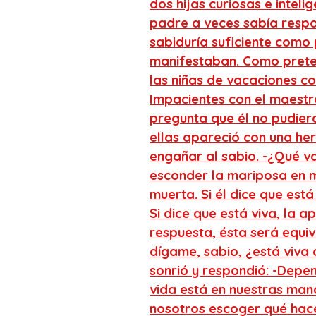
dos hijas curiosas e intel
padre a veces sabía respo
sabiduría suficiente como 
manifestaban. Como prete
las niñas de vacaciones con
Impacientes con el maestro
pregunta que él no pudier
ellas apareció con una he
engañar al sabio. -¿Qué v
esconder la mariposa en mi
muerta. Si él dice que est
Si dice que está viva, la a
respuesta, ésta será equi
dígame, sabio, ¿está viva
sonrió y respondió: -Depe
vida está en nuestras man
nosotros escoger qué hace