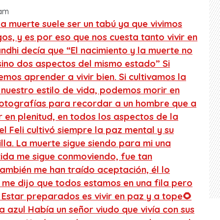
ram
la muerte suele ser un tabú ya que vivimos
s, y es por eso que nos cuesta tanto vivir en
andhi decía que “El nacimiento y la muerte no
 sino dos aspectos del mismo estado” Si
os aprender a vivir bien. Si cultivamos la
 nuestro estilo de vida, podemos morir en
fotografías para recordar a un hombre que a
 en plenitud, en todos los aspectos de la
el Feli cultivó siempre la paz mental y su
illa. La muerte sigue siendo para mi una
artida me sigue conmoviendo, fue tan
también me han traído aceptación, él lo
n me dijo que todos estamos en una fila pero
Estar preparados es vivir en paz y a tope🌻
 azul Había un señor viudo que vivía con sus