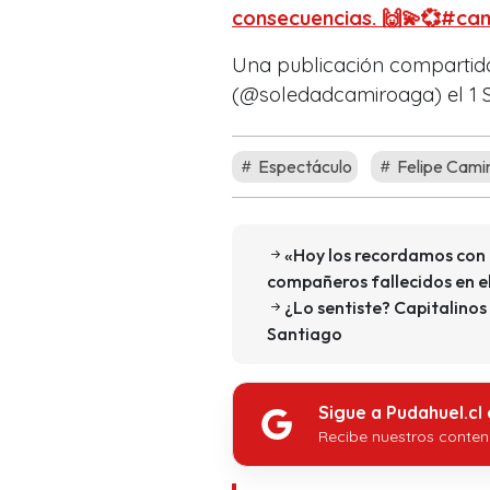
consecuencias. 🙌💫💞#ca
Una publicación comparti
(@soledadcamiroaga) el
1 
Espectáculo
Felipe Cami
«Hoy los recordamos con 
compañeros fallecidos en e
¿Lo sentiste? Capitalinos
Santiago
Sigue a Pudahuel.cl
Recibe nuestros conten