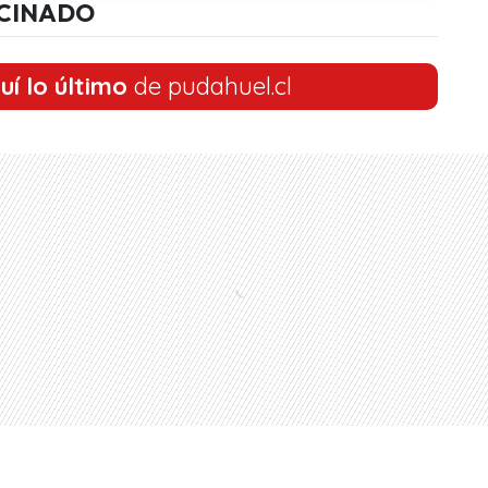
CINADO
uí lo último
de pudahuel.cl