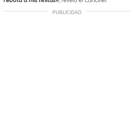
rebota a mis niñitas»
, reveló el Canciller.