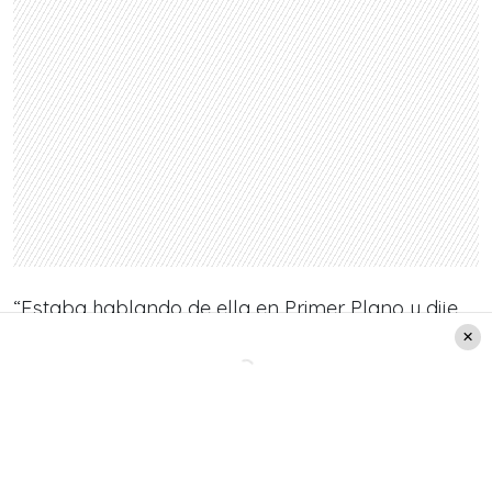
“Estaba hablando de ella en Primer Plano y dije
‘bueno, y además es hija de Andrés Allamand‘. Y
me encontré con ella y me dijo ‘
¿Qué tienes que
andar diciendo quién es mi papá? Como si yo
no fuera una persona única y exclusiva
‘. No me
quedó otra que pedirle disculpas. Tenía toda la
razón”, relató la conductora del programa.