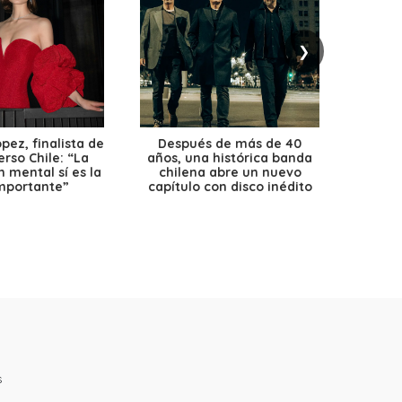
❯
ez, finalista de
Después de más de 40
Ante 
erso Chile: “La
años, una histórica banda
petr
 mental sí es la
chilena abre un nuevo
precio
mportante”
capítulo con disco inédito
s