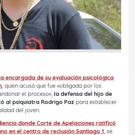
ita encargada de su evaluación psicológica
n
, quien acusó que fue «obligada por los
ndonar el proceso»,
la defensa del hijo de
ó al psiquiatra Rodrigo Paz
para establecer
lidad del joven.
diencia donde
Corte de Apelaciones ratificó
o en el centro de reclusión Santiago 1
, se