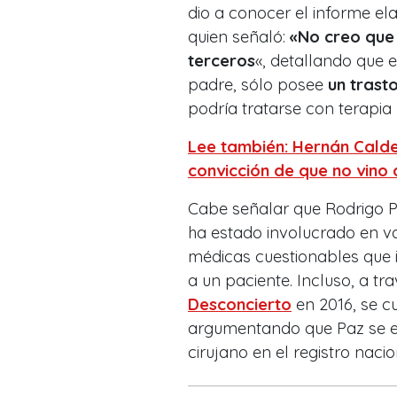
dio a conocer el informe el
quien señaló:
«No creo que 
terceros
«, detallando que e
padre, sólo posee
un trast
podría tratarse con terapi
Lee también: Hernán Calder
convicción de que no vin
Cabe señalar que Rodrigo Pa
ha estado involucrado en v
médicas cuestionables que 
a un paciente. Incluso, a t
Desconcierto
en 2016, se cu
argumentando que Paz se e
cirujano en el registro naci