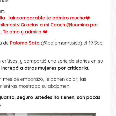
nder.
ram
lia_laincomparable te admiro mucho❤️
ilenostv Gracias a mi Coach @luomina por
. Te amo y admiro ❤️
da de
Paloma Soto
(@palomamusica) el
19 Sep,
críticas, y compartió una serie de stories en su
e
increpó a otras mujeres por criticarla
.
un mes de embarazo, le ponen color, las
mientras mostraba su abdomen.
uatita, seguro ustedes no tienen, son pocas
.