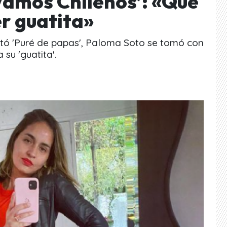
Vamos Chilenos’: «Qué
r guatita»
tó 'Puré de papas', Paloma Soto se tomó con
 su 'guatita'.