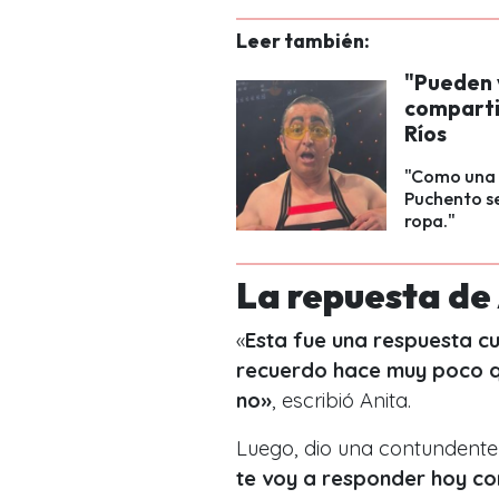
Leer también:
"Pueden 
comparti
Ríos
"Como una f
Puchento s
ropa."
La repuesta de
«
Esta fue una respuesta cua
recuerdo hace muy poco qu
no»
, escribió Anita.
Luego, dio una contundente
te voy a responder hoy co