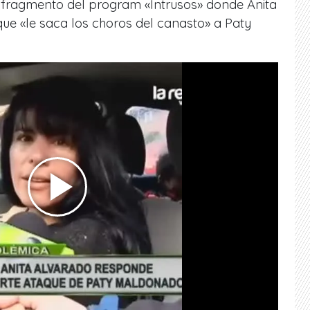
uo fragmento del program «Intrusos» donde Anita
 que «le saca los choros del canasto» a Paty