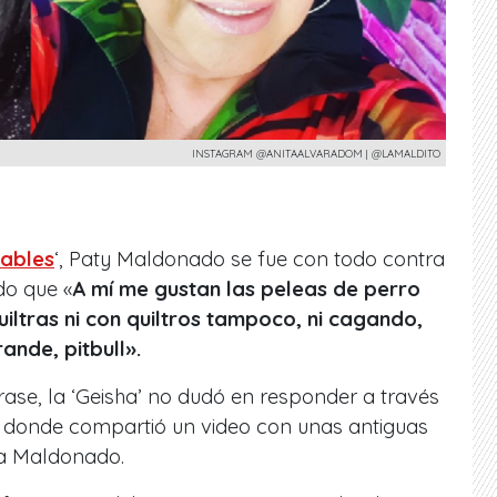
INSTAGRAM @ANITAALVARADOM | @LAMALDITO
mables
‘, Paty Maldonado se fue con todo contra
do que «
A mí me gustan las peleas de perro
iltras ni con quiltros tampoco, ni cagando,
ande, pitbull».
rase, la ‘Geisha’ no dudó en responder a través
, donde compartió un video con unas antiguas
ra Maldonado.