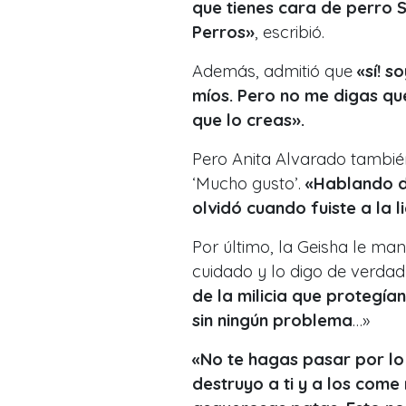
que tienes cara de perro 
Perros»
, escribió.
Además, admitió que
«sí
! s
míos. Pero no me digas qu
que lo creas».
Pero Anita Alvarado también
‘Mucho gusto’.
«Hablando de
olvidó cuando fuiste a la li
Por último, la Geisha le m
cuidado y lo digo de verda
de la milicia que protegía
sin ningún problema
…»
«No te hagas pasar por lo 
destruyo a ti y a los come