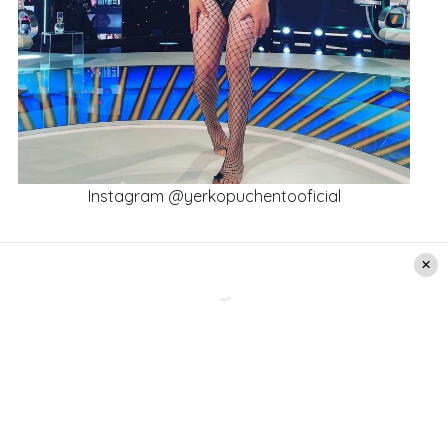
Instagram @yerkopuchentooficial
“A pedido de mi público ! Exclusivas del only
fans que me hizo Antonella ! Pueden vomitar
tranquilos ! Bum bum !”
, publicó el personaje de
Daniel Alcaino
La polémica de Antonela
Hace unas semanas salió a la luz la polémica de
Antonella Ríos con “Pecados Digitales”, esto