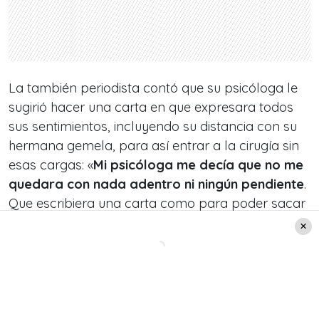
La también periodista contó que su psicóloga le
sugirió hacer una carta en que expresara todos
sus sentimientos, incluyendo su distancia con su
hermana gemela, para así entrar a la cirugía sin
esas cargas: «
Mi psicóloga me decía que no me
quedara con nada adentro ni ningún pendiente
.
Que escribiera una carta como para poder sacar
todo lo que… porque a la cirugía hay que tratar de
entrar lo más limpio posible y liviano, muy
liviano», señaló.
No obstante, Daniella finalmente decidió no
hacerlo, pues las últimas semanas estuvo