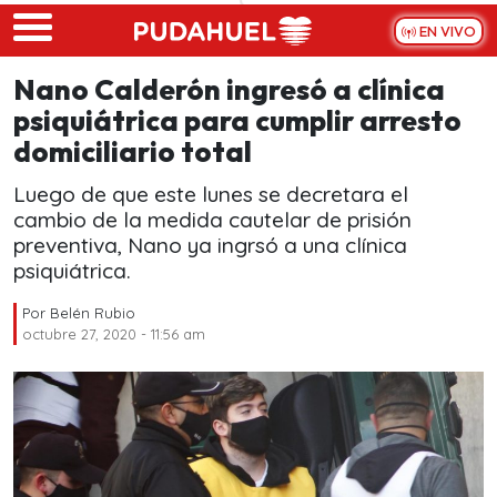
Skip to main content
EN VIVO
Nano Calderón ingresó a clínica
psiquiátrica para cumplir arresto
domiciliario total
Luego de que este lunes se decretara el
cambio de la medida cautelar de prisión
preventiva, Nano ya ingrsó a una clínica
psiquiátrica.
Por
Belén Rubio
octubre 27, 2020 - 11:56 am