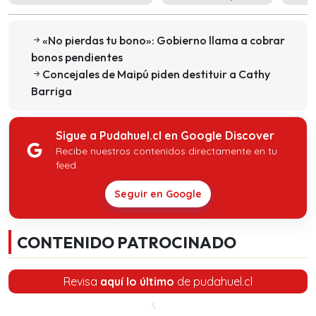
«No pierdas tu bono»: Gobierno llama a cobrar
bonos pendientes
Concejales de Maipú piden destituir a Cathy
Barriga
Sigue a Pudahuel.cl en Google Discover
Recibe nuestros contenidos directamente en tu
feed.
Seguir en Google
CONTENIDO PATROCINADO
Revisa
aquí lo último
de pudahuel.cl