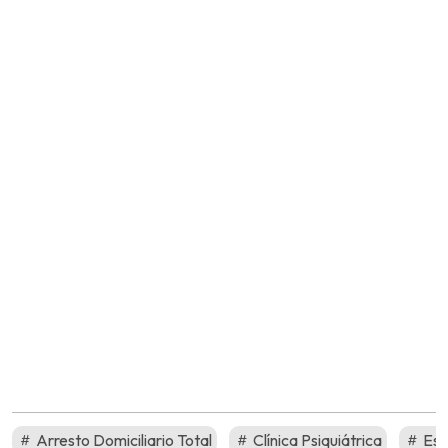
Arresto Domiciliario Total
Clínica Psiquiátrica
Esp