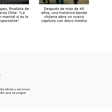
ez, finalista de
Después de más de 40
Ante 
erso Chile: “La
años, una histórica banda
petr
 mental sí es la
chilena abre un nuevo
precio
mportante”
capítulo con disco inédito
s
as obras y servicios
dio que se juzgue