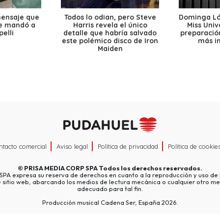
mensaje que
Todos lo odian, pero Steve
Dominga Lóp
le mandó a
Harris revela el único
Miss Univ
elli
detalle que habría salvado
preparación
este polémico disco de Iron
más i
Maiden
ntacto comercial
Aviso legal
Política de privacidad
Política de cookie
©
PRISA MEDIA CORP SPA
Todos los derechos reservados.
A expresa su reserva de derechos en cuanto a la reproducción y uso de l
e sitio web, abarcando los medios de lectura mecánica o cualquier otro me
adecuado para tal fin.
Producción musical Cadena Ser, España 2026.