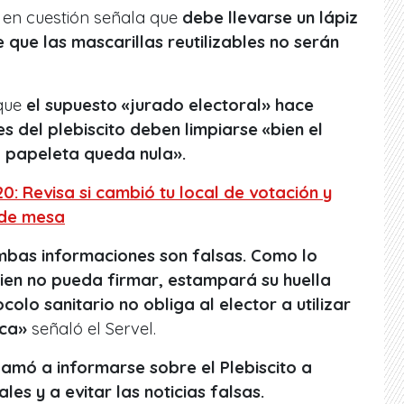
e en cuestión señala que
debe llevarse un lápiz
que las mascarillas reutilizables no serán
 que
el supuesto «jurado electoral» hace
s del plebiscito deben limpiarse «bien el
 papeleta queda nula».
20: Revisa si cambió tu local de votación y
s de mesa
bas informaciones son falsas. Como lo
uien no pueda firmar, estampará su huella
ocolo sanitario no obliga al elector a utilizar
ica»
señaló el Servel.
lamó a informarse sobre el Plebiscito a
les y a evitar las noticias falsas.