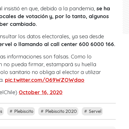
l insistió en que, debido a la pandemia,
se ha
cales de votación y, por lo tanto, algunos
aber cambiado.
sultar los datos electorales, ya sea desde
Servel o llamando al call center 600 6000 166.
s informaciones son falsas. Como lo
ien no pueda firmar, estampará su huella
olo sanitario no obliga al elector a utilizar
a.
pic.twitter.com/O69WZOWdao
elChile)
October 16, 2020
as
Plebiscito
Plebiscito 2020
Servel