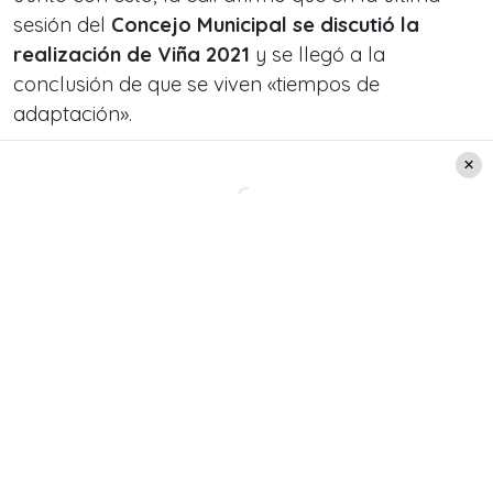
sesión del
Concejo Municipal se discutió la
realización de Viña 2021
y se llegó a la
conclusión de que se viven «tiempos de
adaptación».
#VIÑA2021
: Quiero destacar la visión coincidente
del Concejo Municipal con esta alcaldesa y
buscar un camino que permita a los canales
desarrollar en base a su experiencia y
profesionalismo, una alternativa modo Covid
para la versión Nº 62 del Festival de Viña.
Virginia Reginato
pic.twitter.com/hbfkwYdLmO