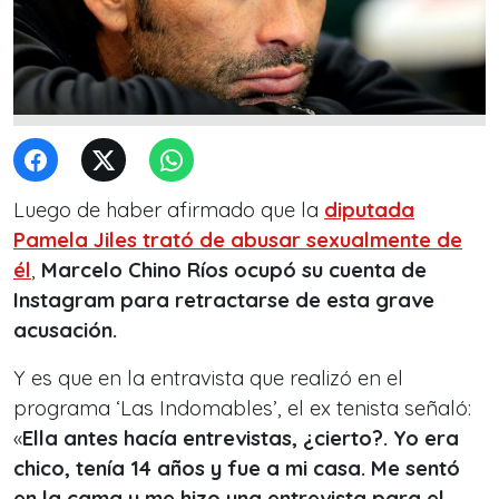
Luego de haber afirmado que la
diputada
Pamela Jiles trató de abusar sexualmente de
él
,
Marcelo Chino Ríos ocupó su cuenta de
Instagram para retractarse de esta grave
acusación.
Y es que en la entravista que realizó en el
programa ‘Las Indomables’, el ex tenista señaló:
«
Ella antes hacía entrevistas, ¿cierto?. Yo era
chico, tenía 14 años y fue a mi casa. Me sentó
en la cama y me hizo una entrevista para el