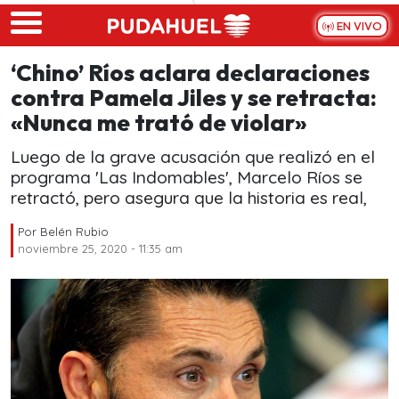
Skip to main content
EN VIVO
‘Chino’ Ríos aclara declaraciones
contra Pamela Jiles y se retracta:
«Nunca me trató de violar»
Luego de la grave acusación que realizó en el
programa 'Las Indomables', Marcelo Ríos se
retractó, pero asegura que la historia es real,
Por
Belén Rubio
noviembre 25, 2020 - 11:35 am