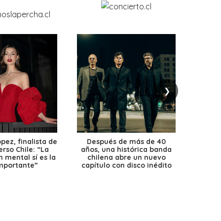
❯
ez, finalista de
Después de más de 40
Ante 
erso Chile: “La
años, una histórica banda
petr
 mental sí es la
chilena abre un nuevo
precio
mportante”
capítulo con disco inédito