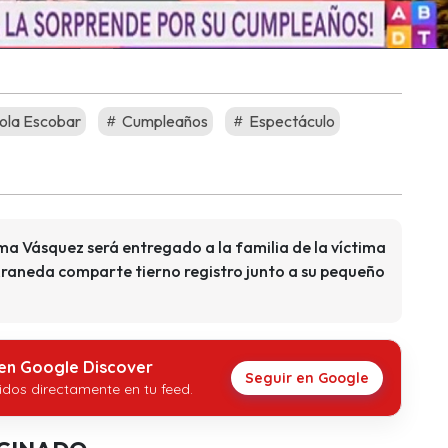
ola Escobar
Cumpleaños
Espectáculo
a Vásquez será entregado a la familia de la víctima
Araneda comparte tierno registro junto a su pequeño
 en Google Discover
Seguir en Google
idos directamente en tu feed.