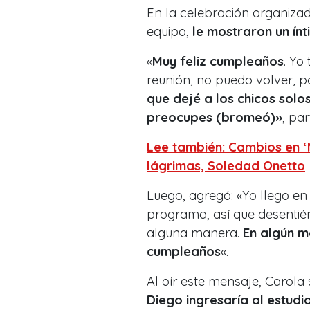
En la celebración organiz
equipo,
le mostraron un ín
«
Muy feliz cumpleaños
. Yo
reunión, no puedo volver, p
que dejé a los chicos solos
preocupes (bromeó)»
, par
Lee también: Cambios en ‘M
lágrimas, Soledad Onetto
Luego, agregó: «Yo llego en 
programa, así que desentié
alguna manera.
En algún m
cumpleaños
«.
Al oír este mensaje, Carola
Diego ingresaría al estudi