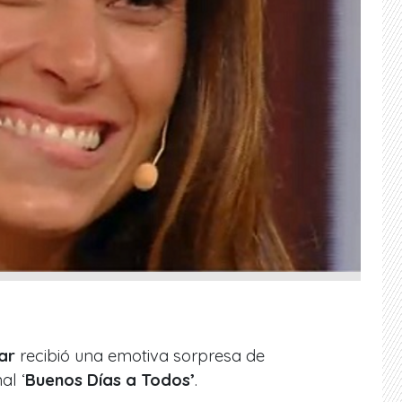
ar
recibió una emotiva sorpresa de
al ‘
Buenos Días a Todos’
.