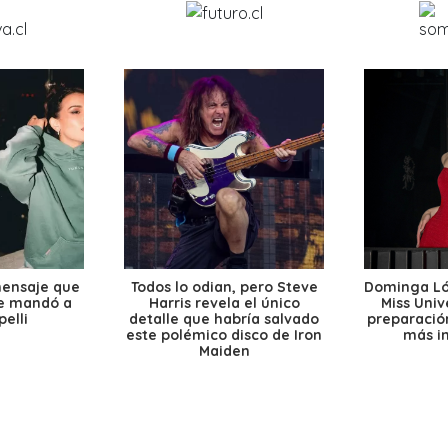
mensaje que
Todos lo odian, pero Steve
Dominga Lóp
le mandó a
Harris revela el único
Miss Univ
elli
detalle que habría salvado
preparación
este polémico disco de Iron
más i
Maiden