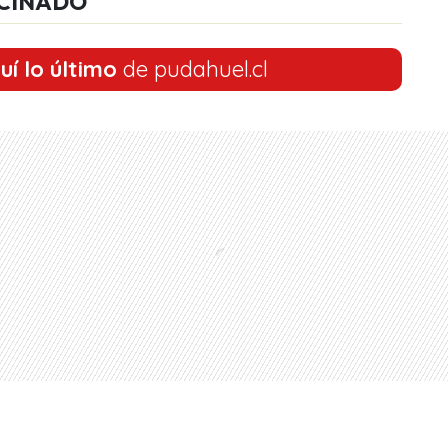
CINADO
uí lo último
de pudahuel.cl