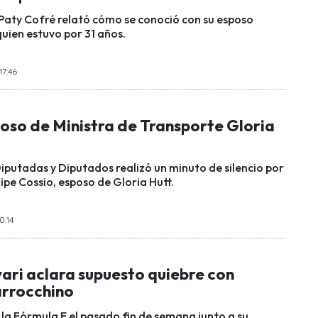
aty Cofré relató cómo se conoció con su esposo
uien estuvo por 31 años.
17:46
poso de Ministra de Transporte Gloria
putadas y Diputados realizó un minuto de silencio por
ipe Cossio, esposo de Gloria Hutt.
0:14
ari aclara supuesto quiebre con
rrocchino
 la Fórmula E el pasado fin de semana junto a su