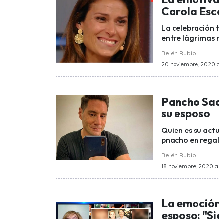
Carola Esc
La celebración 
entre lágrimas r
Belén Rubio
20 noviembre, 2020 a 
Pancho Saa
su esposo
Quien es su act
pnacho en regal
Belén Rubio
18 noviembre, 2020 a 
La emoción
esposo: "S