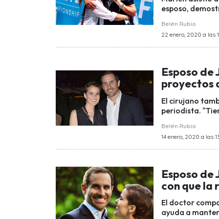
esposo, demostr
Belén Rubio
22 enero, 2020 a las 1
Esposo de 
proyectos 
El cirujano tamb
periodista. "Ti
Belén Rubio
14 enero, 2020 a las 1
Esposo de 
con que la
El doctor compa
ayuda a mantene