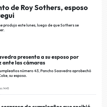
nto de Roy Sothers, esposo
regui
se produjo este lunes, luego de que Sothers se
er.
vedra presenta a su esposo por
z ante las cámaras
cumpleaños número 43, Pancho Saavedra aprobechó
Coke, su esposo.
as 14:45
 sorpresa de cumpleaños que recibió