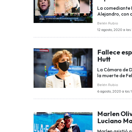
La comediante P
Alejandro, con q
Belén Rubio
12 agosto, 2020 a las 
Fallece es
Hutt
La Cámara de Di
la muerte de Fel
Belén Rubio
6 agosto, 2020 a las 1
Marlen Oliv
Luciano Ma
Marlen asistió a