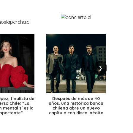
❯
ez, finalista de
Después de más de 40
Ante 
erso Chile: “La
años, una histórica banda
petr
 mental sí es la
chilena abre un nuevo
precio
mportante”
capítulo con disco inédito