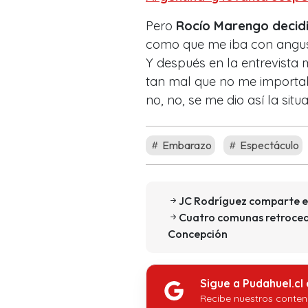
Pero
Rocío Marengo decidió
como que me iba con angus
Y después en la entrevista
tan mal que no me importaba
no, no, se me dio así la situ
Embarazo
Espectáculo
JC Rodríguez comparte el
Cuatro comunas retroced
Concepción
Sigue a Pudahuel.cl
Recibe nuestros conten