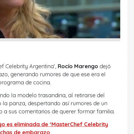
f Celebrity Argentina’,
Rocío Marengo
dejó
azo, generando rumores de que ese era el
 programa de cocina.
do la modelo trasandina, al retirarse del
ocó la panza, despertando así rumores de un
a sus comentarios de querer formar familia.
o es eliminada de ‘MasterChef Celebrity
pechas de embarazo