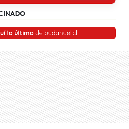
CINADO
uí lo último
de pudahuel.cl