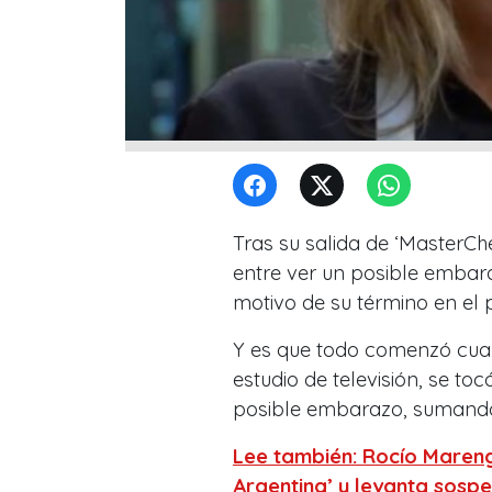
Tras su salida de ‘MasterChe
entre ver un posible embar
motivo de su término en el
Y es que todo comenzó cuan
estudio de televisión, se t
posible embarazo, sumando 
Lee también: Rocío Mareng
Argentina’ y levanta sos