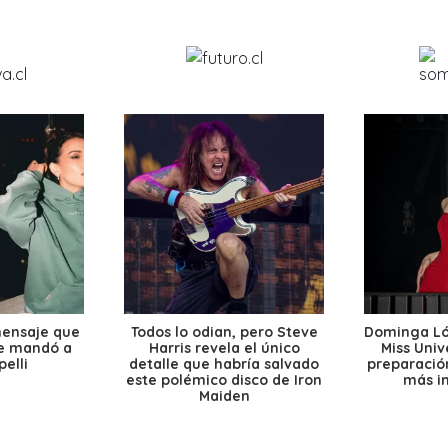
mensaje que
Todos lo odian, pero Steve
Dominga Lóp
le mandó a
Harris revela el único
Miss Univ
elli
detalle que habría salvado
preparación
este polémico disco de Iron
más i
Maiden