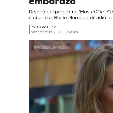
embarazo
Dejando el programa 'MasterChef Cel
embarazo, Rocío Marengo decidió acla
Por
Belén Rubio
noviembre 19, 2020 - 12:50 pm