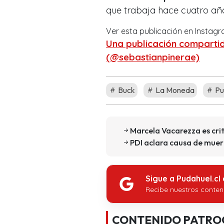
que trabaja hace cuatro a
Ver esta publicación en Instag
Una publicación compartid
(@sebastianpinerae)
Buck
La Moneda
Pu
Marcela Vacarezza es cri
PDI aclara causa de muert
Sigue a Pudahuel.cl
Recibe nuestros conten
CONTENIDO PATRO