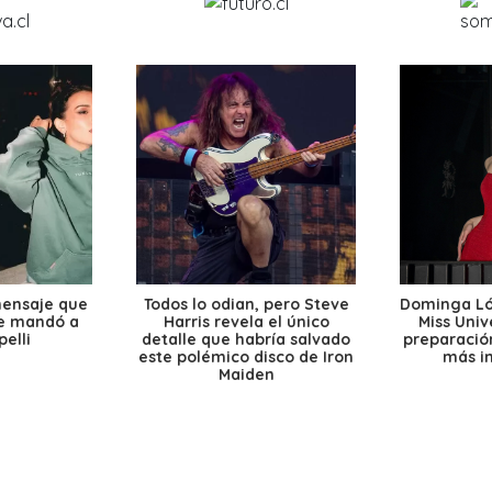
mensaje que
Todos lo odian, pero Steve
Dominga Lóp
le mandó a
Harris revela el único
Miss Univ
elli
detalle que habría salvado
preparación
este polémico disco de Iron
más i
Maiden