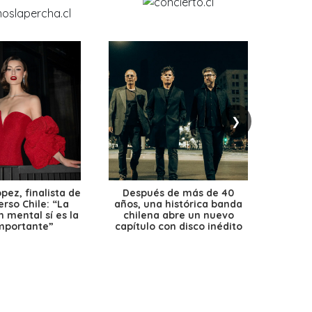
❯
ez, finalista de
Después de más de 40
Ante 
erso Chile: “La
años, una histórica banda
petr
 mental sí es la
chilena abre un nuevo
precio
mportante”
capítulo con disco inédito