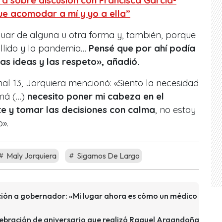
ra sobre discusión con Francisca García-
ue acomodar a mí y yo a ella”
uar de alguna u otra forma y, también, porque
allido y la pandemia…
Pensé que por ahí podía
ras ideas y las respeto», añadió.
al 13, Jorquiera mencionó: «Siento la necesidad
amá (…)
necesito poner mi cabeza en el
te y tomar las decisiones con calma
, no estoy
».
Maly Jorquiera
Sigamos De Largo
ción a gobernador: «Mi lugar ahora es cómo un médico
lebración de aniversario que realizó Raquel Argandoña