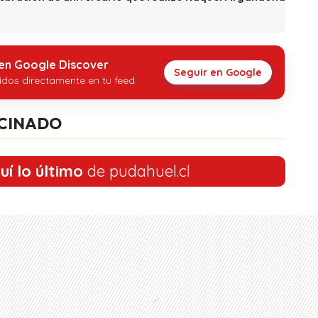
 en Google Discover
Seguir en Google
idos directamente en tu feed.
CINADO
uí lo último
de pudahuel.cl