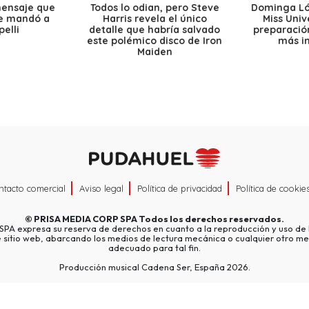
mensaje que
Todos lo odian, pero Steve
Dominga Lóp
le mandó a
Harris revela el único
Miss Univ
elli
detalle que habría salvado
preparación
este polémico disco de Iron
más i
Maiden
ntacto comercial
Aviso legal
Política de privacidad
Política de cookie
©
PRISA MEDIA CORP SPA
Todos los derechos reservados.
A expresa su reserva de derechos en cuanto a la reproducción y uso de l
e sitio web, abarcando los medios de lectura mecánica o cualquier otro me
adecuado para tal fin.
Producción musical Cadena Ser, España 2026.