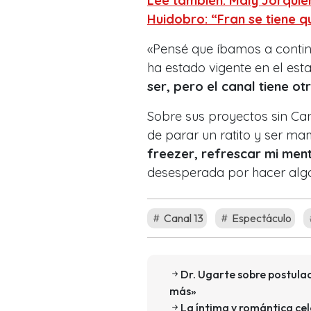
Lee también: Maly Jorquie
Huidobro: “Fran se tiene q
«Pensé que íbamos a contin
ha estado vigente en el est
ser, pero el canal tiene ot
Sobre sus proyectos sin Can
de parar un ratito y ser m
freezer, refrescar mi men
desesperada por hacer algo
Canal 13
Espectáculo
Dr. Ugarte sobre postula
más»
La íntima y romántica ce