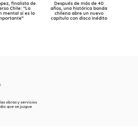
ez, finalista de
Después de más de 40
Ante 
erso Chile: “La
años, una histórica banda
petr
 mental sí es la
chilena abre un nuevo
precio
mportante”
capítulo con disco inédito
s
as obras y servicios
dio que se juzgue