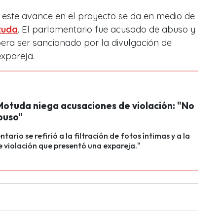
 este avance en el proyecto se da en medio de
tuda
. El parlamentario fue acusado de abuso y
era ser sancionado por la divulgación de
expareja.
Motuda niega acusaciones de violación: "No
buso"
tario se refirió a la filtración de fotos íntimas y a la
 violación que presentó una expareja."