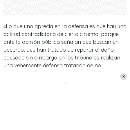
«Lo que uno aprecia en la defensa es que hay una
actitud contradictoria de cierto cinismo, porque
ante la opinión pública señalan que buscan un
acuerdo, que han tratado de reparar el daño
causado sin embargo en los tribunales realizan
una vehemente defensa tratando de no
responder por nada», dijo Ávila, quien añadió:
«O
sea, hay una moneda de dos caras en la
contraparte».
José Miranda y su versión
José Miranda, el camarógrafo afectado por esta
situación y que actualmente se encuentra con
licencia médica, se refirió nuevamente a los