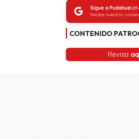
Sigue a Pudahuel.cl
Recibe nuestros conten
CONTENIDO PATRO
Revisa
aq