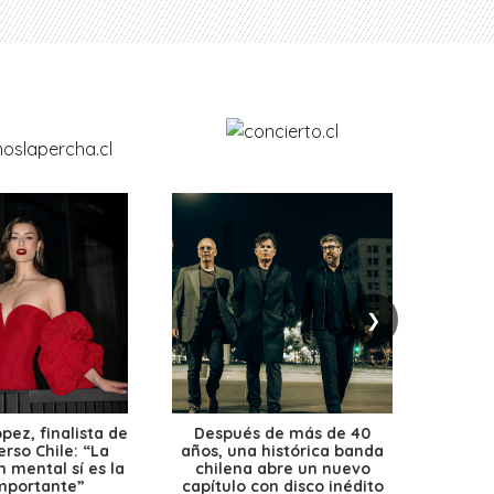
❯
ez, finalista de
Después de más de 40
Ante 
erso Chile: “La
años, una histórica banda
petr
 mental sí es la
chilena abre un nuevo
precio
mportante”
capítulo con disco inédito