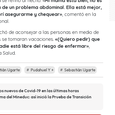
e refirió al hecho. «
Mi mamá está bien, no es
a de un problema abdominal. Ella está mejor,
erí asegurarme y chequear»
, comentó en la
onal.
chó de aconsejar a las personas en medio de
s se tomaran vacaciones.
«(Quiero pedir) que
adie está libre del riesgo de enfermar»
,
a Salud.
tián Ugarte
Pudahuel Y +
Sebastián Ugarte
s nuevos de Covid-19 en las últimas horas
ma del Mineduc: así inició la Prueba de Transición