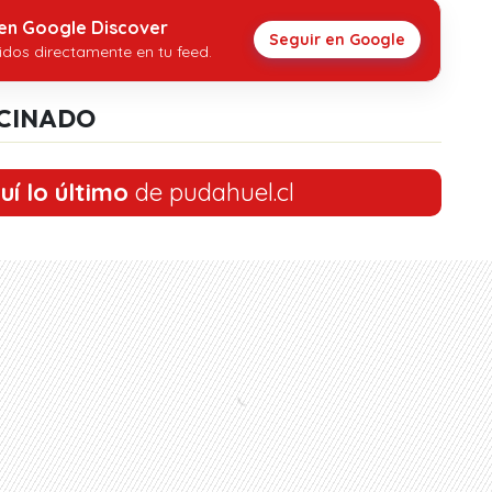
 en Google Discover
Seguir en Google
idos directamente en tu feed.
CINADO
uí lo último
de pudahuel.cl