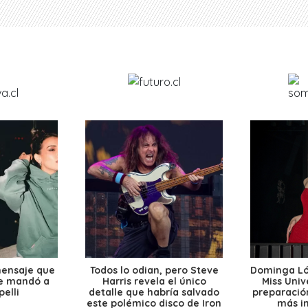
mensaje que
Todos lo odian, pero Steve
Dominga Lóp
le mandó a
Harris revela el único
Miss Univ
elli
detalle que habría salvado
preparación
este polémico disco de Iron
más i