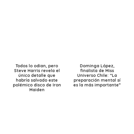
Todos lo odian, pero
Dominga López,
Steve Harris revela el
finalista de Miss
único detalle que
Universo Chile: “La
habría salvado este
preparación mental sí
polémico disco de Iron
es la más importante”
Maiden