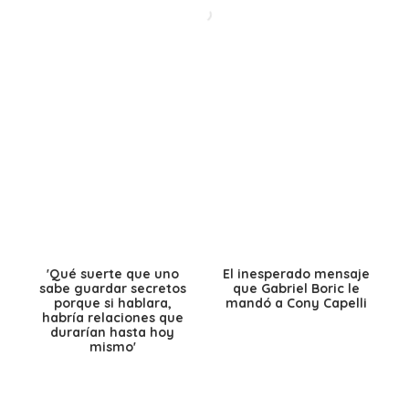
'Qué suerte que uno
El inesperado mensaje
sabe guardar secretos
que Gabriel Boric le
porque si hablara,
mandó a Cony Capelli
habría relaciones que
durarían hasta hoy
mismo'