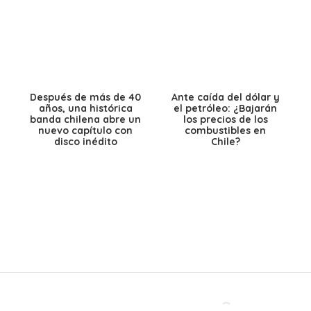
Después de más de 40
Ante caída del dólar y
años, una histórica
el petróleo: ¿Bajarán
banda chilena abre un
los precios de los
nuevo capítulo con
combustibles en
disco inédito
Chile?