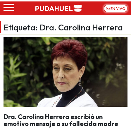
Skip to main content
EN VIVO
Etiqueta:
Dra. Carolina Herrera
Dra. Carolina Herrera escribió un
emotivo mensaje a su fallecida madre