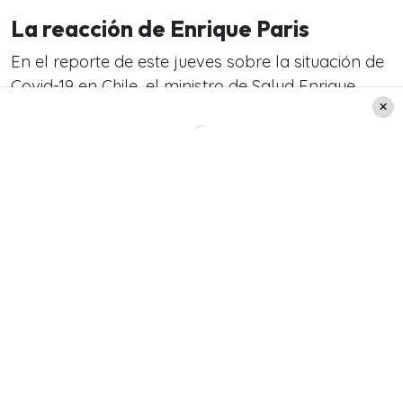
La reacción de Enrique Paris
En el reporte de este jueves sobre la situación de
Covid-19 en Chile, el ministro de Salud Enrique
Paris expresó su total repudio a fiestas de este
tipo. Según sus palabras, son un «atentado
contra la salud pública».