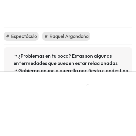
Espectáculo
Raquel Argandoña
¿Problemas en tu boca? Estas son algunas
enfermedades que pueden estar relacionadas
Gobierno anuncia querella por fiesta clandestina
en Cachagua
Sigue a Pudahuel.cl en Google Discover
Recibe nuestros contenidos directamente en tu
feed.
Seguir en Google