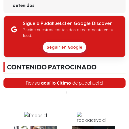
detenidos
Sigue a Pudahuel.cl en Google Discover
Recibe nuestros contenidos directamente en tu
feed.
Seguir en Google
CONTENIDO PATROCINADO
Revisa
aquí lo último
de pudahuel.cl