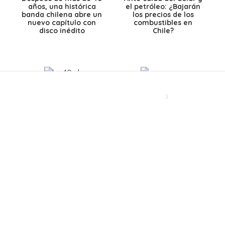
años, una histórica
el petróleo: ¿Bajarán
banda chilena abre un
los precios de los
nuevo capítulo con
combustibles en
disco inédito
Chile?
El Teleférico
Lanzaron un éxito
Bicentenario revela
gigante en los 90, se
un detalle clave: así
separaron y hoy
funcionará el viaje de
lanzan su primera
13 minutos entre
canción en 28 años:
Providencia y
Así es como suena
Huechuraba