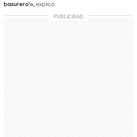
basurero'»,
explicó.