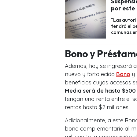
Suspensi
por este
"Las autor
tendrá el 
comunas en
Bono y Préstam
Además, hoy se ingresará a
nuevo y fortalecido
Bono
y 
beneficios cuyos accesos s
Media será de hasta $500 
tengan una renta entre el s
rentas hasta $2 millones.
Adicionalmente, a este Bon
bono complementario al mes
mil, según la composición de