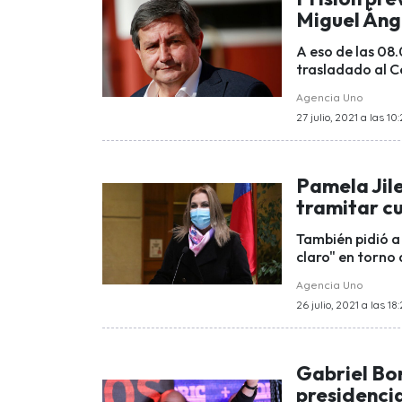
Miguel Áng
A eso de las 08
trasladado al Ce
Agencia Uno
27 julio, 2021 a las 10
Pamela Jile
tramitar cu
También pidió a
claro" en torno 
Agencia Uno
26 julio, 2021 a las 18:
Gabriel Bo
presidenci