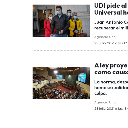
UDI pide al
Universal 
Juan Antonio Co
recuperar el mil
Agencia Uno
29 julio, 2021 a las 12
A ley proy
como causa
La norma, despa
homosexualidad 
culpa.
Agencia Uno
28 julio, 2021 a las 18: