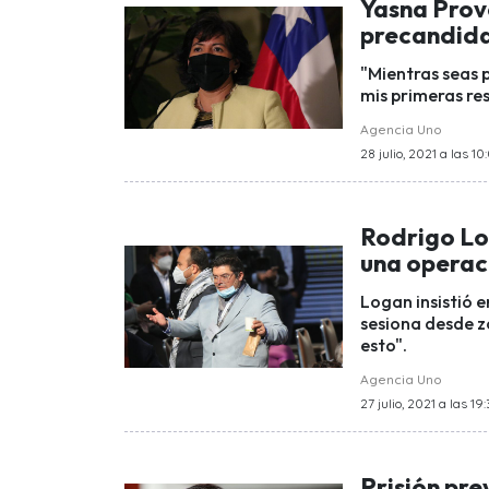
Yasna Provo
precandid
"Mientras seas 
mis primeras re
Agencia Uno
28 julio, 2021 a las 10
Rodrigo Log
una operaci
Logan insistió e
sesiona desde z
esto".
Agencia Uno
27 julio, 2021 a las 19
Prisión pr