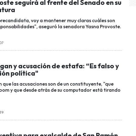
ste seguirá al frente del Senado en su
atura
precandidata, voy a mantener muy claras cuáles son
sponsabilidades", aseguró la senadora Yasna Provoste.
:07
an y acusación de estafa: “Es falso y
ón política"
n que las acusaciones son de un constituyente, "que
oom y que desde atrás de su computador está tirando
:39
eventiva para exalcalde de San Ramón