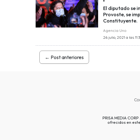
El diputado se 
Provoste, se im
Constituyente.
Agencia Uno
26 julio, 2021 a las 11:
←
Post anteriores
Co
PRISA MEDIA CORP SP
ofrecidos en est