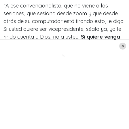
“A ese convencionalista, que no viene a las
sesiones, que sesiona desde zoom y que desde
atrás de su computador está tirando esto, le digo:
Si usted quiere ser vicepresidente, séalo ya, yo le
rindo cuenta a Dios, no a usted.
Si quiere venga
para acá, trabaje, gánese el respeto de sus
compañeros y van a votar por usted.
Pero si
usted no viene y lo único que hace del otro lado
es incitar al odio, a que piensen que la
constituyente son una manga de flojos y vagos,
cuando usted no viene, y además de eso anda
manchando la honra de las personas con
mentiras, eso no es justo”, añadió.